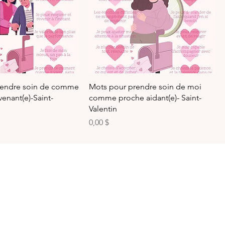
rendre soin de comme
Mots pour prendre soin de moi
enant(e)-Saint-
comme proche aidant(e)- Saint-
Valentin
Prix
0,00 $