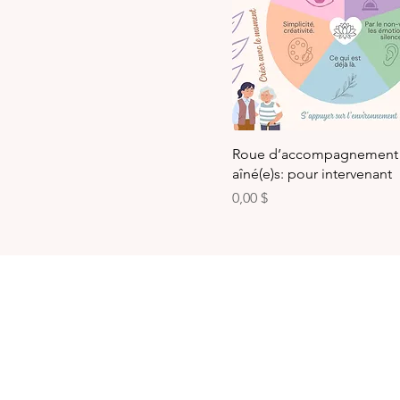
Roue d’accompagnement
aîné(e)s: pour intervenant
Prix
0,00 $