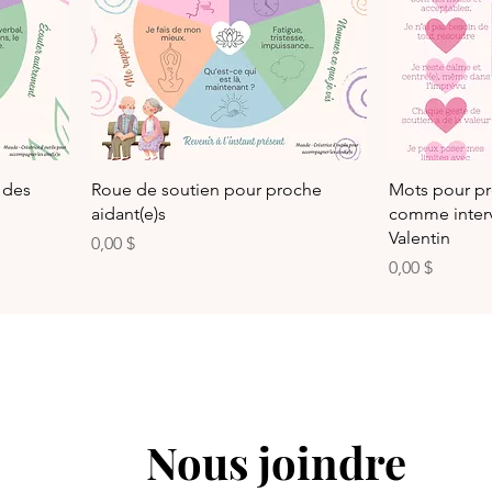
 des
Roue de soutien pour proche
Mots pour p
aidant(e)s
comme interv
Valentin
Prix
0,00 $
Prix
0,00 $
Nous joindre