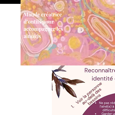
Maude créatrice
d’outils pour
accompagner les
aîné(e)s