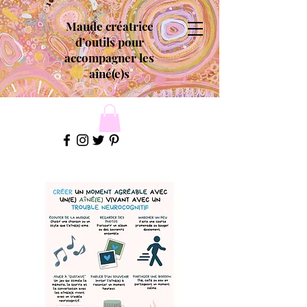
Maude créatrice
d’outils pour
accompagner les
aîné(e)s