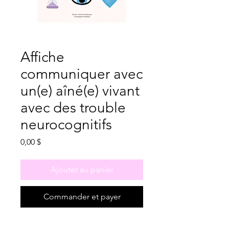
Affiche
communiquer avec
un(e) aîné(e) vivant
avec des trouble
neurocognitifs
Prix
0,00 $
Ajouter au panier
Commander et payer