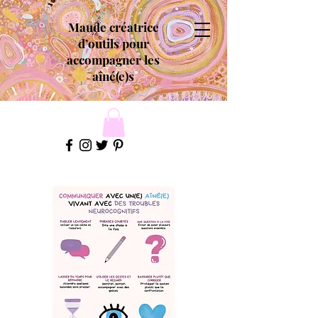
Maude créatrice
d’outils pour
accompagner les
aîné(e)s