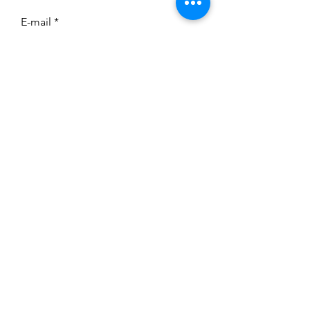
E-mail
Message
Envoyer
Mentions légales
Politique en matière de cookies