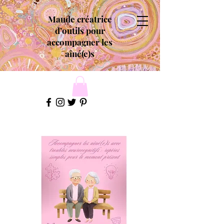
Maude créatrice
d’outils pour
accompagner les
aîné(e)s