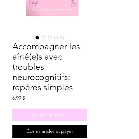
Accompagner les
aîné(e)s avec
troubles
neurocognitifs:
repères simples
Prix
6,99 $
Ajouter au panier
Commander et payer