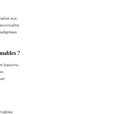
alisé aux
reconnaître
s adaptées
imables ?
s besoins :
es
uer
imables