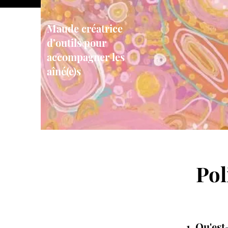
Maude créatrice
d’outils pour
accompagner les
aîné(e)s
Pol
1. Qu'est