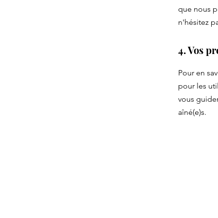
que nous pr
n'hésitez p
4. Vos pr
Pour en sav
pour les ut
vous guider
aîné(e)s.