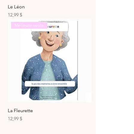
Le Léon
Prix
12,99 $
Meilleure vente
La Fleurette
Prix
12,99 $