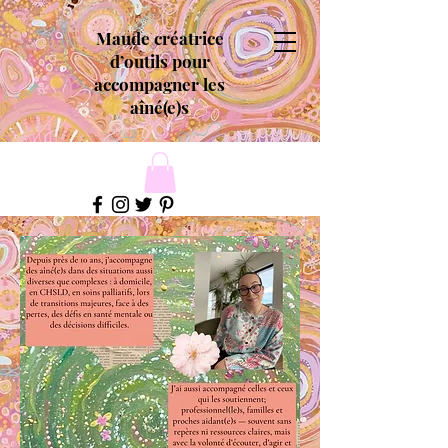
Maude créatrice
d’outils pour
accompagner les
aîné(e)s